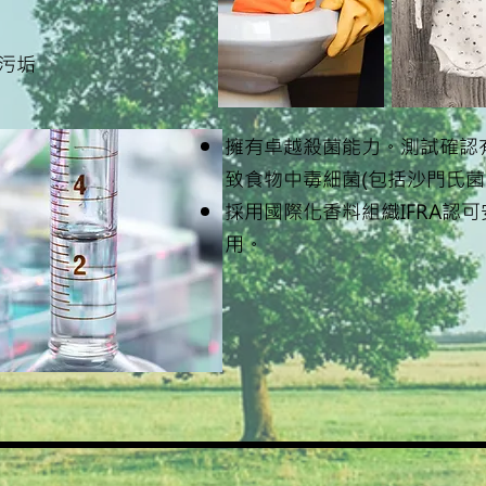
污垢
擁有卓越殺菌能力。測試確認
致食物中毒細菌(包括沙門氏菌
採用國際化香料組織IFRA認
用。