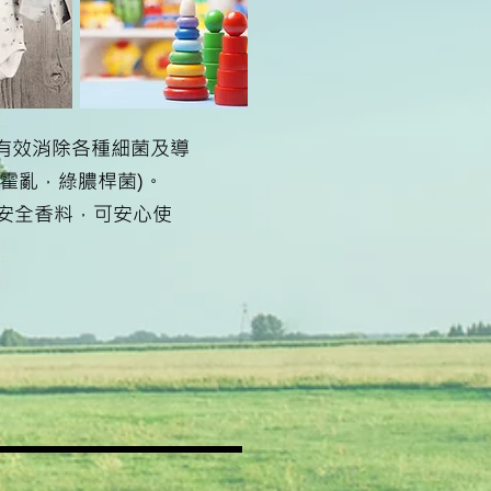
有效消除各種細菌及導
霍亂，綠膿桿菌)。
可安全香料，可安心使