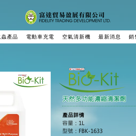
滅蟲產品
電動車充電
空氣清新機
最新消息
銷
天然多功能濃縮清潔劑
產品
詳
情
容量：1L
型號：FBK-1633