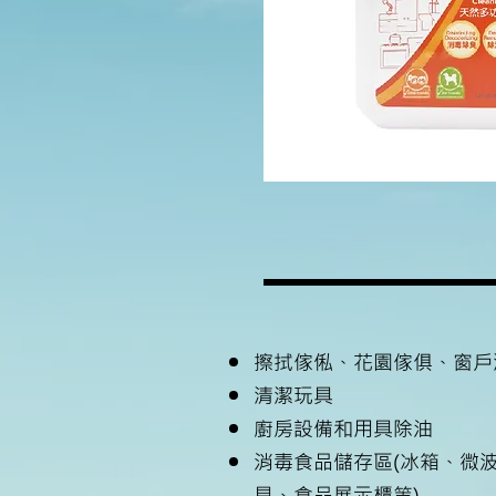
擦拭傢俬、花園傢俱、窗戶
清潔玩具
廚房設備和用具除油
消毒食品儲存區(冰箱、微
具、食品展示櫃等)