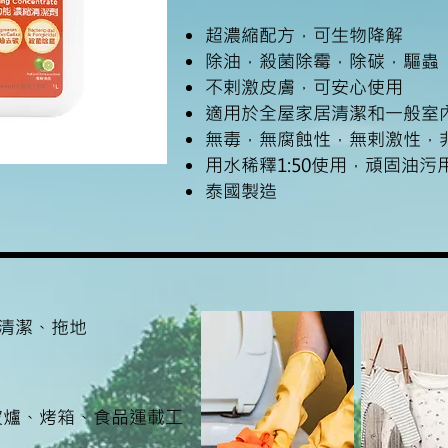
超濃縮配方，可生物降解
除油，殺菌除霉，除碳，驅蟲
不剌激皮膚，可安心使用
適用於全屋家居清潔和一般室
無毒，無腐蝕性，無剌激性，
用水稀釋1:50使用，頑固油污用1:
泰國製造
清潔、拖地
波爐、烤箱、食品運載工