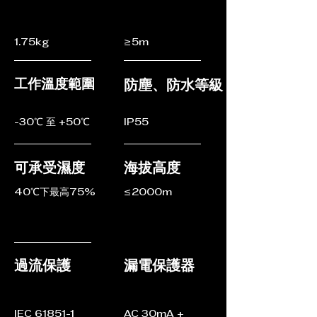
1.75kg
≥5m
工作溫度範圍
防塵、防水等級
-30℃ 至 +50℃
IP55
可承受濕度
海拔高度
40℃下最高75%
≤2000m
過流保護
漏電保護器
IEC 61851-1
AC 30mA +