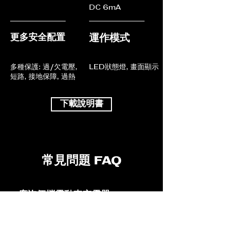
DC 6mA
更多安全配置
​運作模式
多種保護:
過/欠電壓,
LED狀態燈, 畫面顯示
短路,
接地保障, 過熱
下載說明書
常見問題 FAQ
廣汽便攜電動車充電器 -
13A英規插頭/Type 2適
合我嗎?