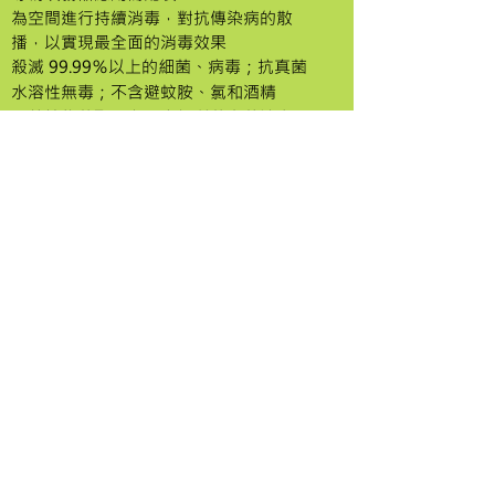
為空間進行持續消毒，對抗傳染病的散
播，以實現最全面的消毒效果
殺滅 99.99％以上的細菌、病毒；抗真菌
水溶性無毒；不含避蚊胺、氯和酒精
天然植物萃取配方，有優質薰衣草油和天
然松樹清香
產品介紹