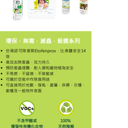
環保．無毒．滅蟲．殺菌系列
世衛認可除害劑Etofenprox，比食鹽安全14
倍
高效去除害蟲，效力持久
預防害蟲侵襲，對人類和寵物極為安全
不易燃、不留痕、不致敏感
可噴於空氣中作除臭用途
可直接用於地氈、傢俬、窗簾、床褥、衣櫃、
廚櫃
及一般物件表面
不含甲醛或
100%
揮發性有機化合物
天然降解