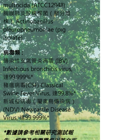
multocida (ATCC12948)
胸膜肺炎放線桿菌（豬分離
株） Actinobacillus
pleuropneumoniae (pig
isolate)
病毒類 :
傳染性支氣管炎病毒 (IBV)
Infectious bronchitis virus,
達99.999%*
豬瘟病毒(CSF) Classical
Swine Fever Virus, 達99.8%*
新城疫病毒（屬禽鳥傳染病）
(NDV) Newcastle Disease
Virus, 達99.999%*
*數據請參考相關研究測試報