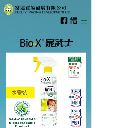
044-012-2843
Biodegradable
Product