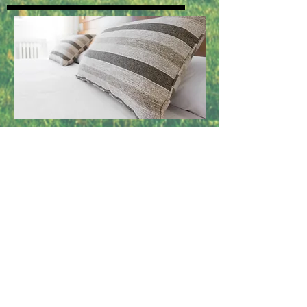
可直接用於廚櫃、衣櫃、地氈、傢俬、窗
簾、床上用品、衣物及皮製物品、鞋、
架、車內。