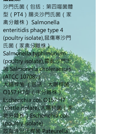
沙門氏菌（包括：第四噬菌體
型（PT4）腸炎沙門氏菌（家
禽分離株） Salmonella
enteritidis phage type 4
(poultry isolate),鼠傷寒沙門
氏菌（家禽分離株）
Salmonella typhimurium
(poultry isolate),霍亂沙門氏
菌 Salmonella choleraesuis
(ATCC 10708)）
大腸桿菌 （包括：大腸桿菌
O157:H7型（牛分離株）
Escherichia coli O157:H7
(cattle isolate),大腸桿菌（家
禽分離株）Escherichia coli
(poultry isolate)
敗血性巴氏桿菌 Pateurella