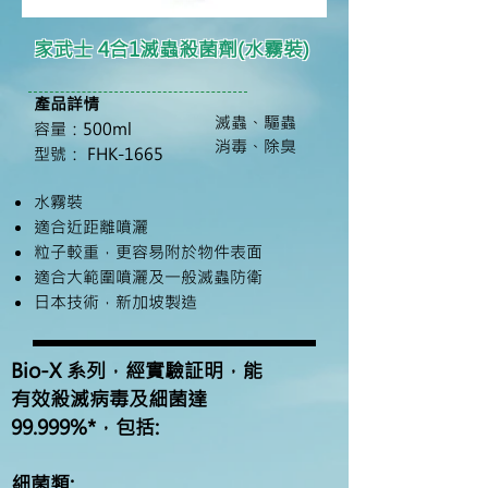
家武士 4合1滅蟲殺菌劑(水霧裝)
產品
詳
情
滅蟲、驅蟲
容量：500ml​
消毒、除臭
型號： FHK-1665
水霧裝
適合近距離噴灑
粒子較重，更容易附於物件表面
適合大範圍噴灑及一般滅蟲防衛
日本技術，新加坡製造
Bio-X 系列，經實驗証明，能
有效殺滅病毒及細菌達
99.999%*，包括:
細菌類: